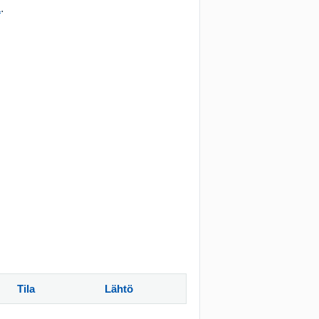
ä
.
Tila
Lähtö