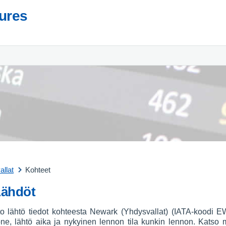
tures
llat
Kohteet
Lähdöt
ento lähtö tiedot kohteesta Newark (Yhdysvallat) (IATA-koodi E
one, lähtö aika ja nykyinen lennon tila kunkin lennon. Kat