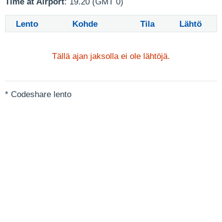
Time at Airport
: 19.20 (GMT 0)
Lento
Kohde
Tila
Lähtö
Tällä ajan jaksolla ei ole lähtöjä.
* Codeshare lento