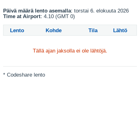
Päivä määrä lento asemalla
: torstai 6. elokuuta 2026
Time at Airport
: 4.10 (GMT 0)
Lento
Kohde
Tila
Lähtö
Tällä ajan jaksolla ei ole lähtöjä.
* Codeshare lento