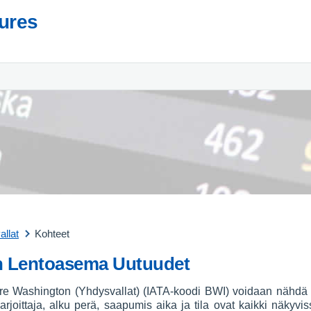
tures
llat
Kohteet
n Lentoasema Uutuudet
 Washington (Yhdysvallat) (IATA-koodi BWI) voidaan nähdä all
joittaja, alku perä, saapumis aika ja tila ovat kaikki näkyvis