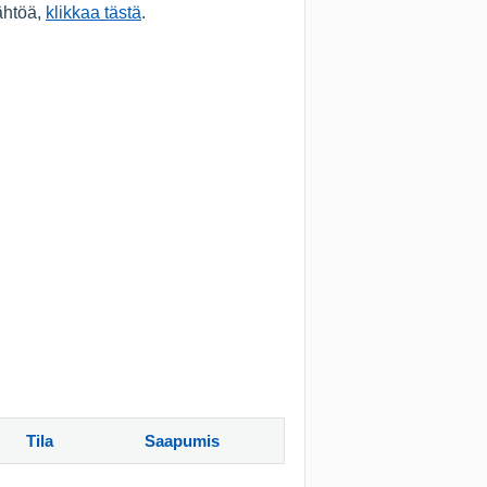
ähtöä,
klikkaa tästä
.
Tila
Saapumis