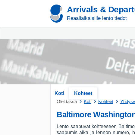
Arrivals & Depar
Reaaliaikaisille lento tiedot
Koti
Kohteet
Olet tässä
Koti
Kohteet
Yhdysva
Baltimore Washingto
Lento saapuvat kohteeseen Baltimore
saapumis aika ja lennon numero, har