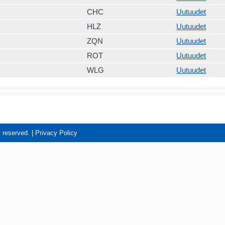
CHC
Uutuudet
HLZ
Uutuudet
ZQN
Uutuudet
ROT
Uutuudet
WLG
Uutuudet
s reserved. |
Privacy Policy