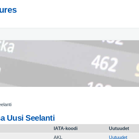
tures
elanti
a Uusi Seelanti
IATA-koodi
Uutuudet
AKL
Uutuudet