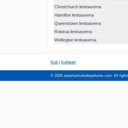
Christchurch lentoasema
Hamilton lentoasema
Queenstown lentoasema
Rotorua lentoasema
Wellington lentoasema
Koti
|
Kohteet
© 2026 airportarrivalsdepartures.com. All right