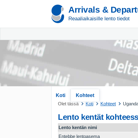
Arrivals & Depar
Reaaliaikaisille lento tiedot
Koti
Kohteet
Olet tässä
Koti
Kohteet
Ugand
Lento kentät kohtees
Lento kentän nimi
Entebbe lentoasema