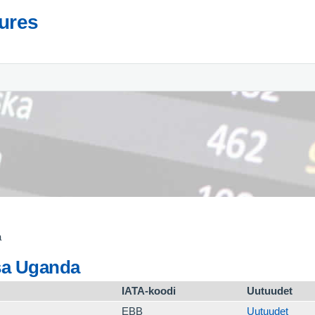
tures
a
sa Uganda
IATA-koodi
Uutuudet
EBB
Uutuudet