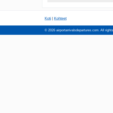
Koti
|
Kohteet
© 2026 airportarrivalsdepartures.com. All right