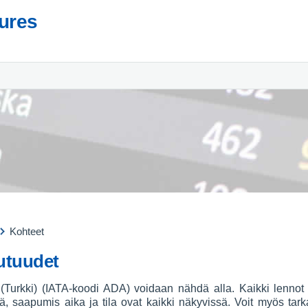
tures
Kohteet
utuudet
urkki) (IATA-koodi ADA) voidaan nähdä alla. Kaikki lennot l
rä, saapumis aika ja tila ovat kaikki näkyvissä. Voit myös tar