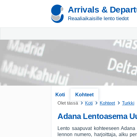
Arrivals & Depar
Reaaliaikaisille lento tiedot
Koti
Kohteet
Olet tässä
Koti
Kohteet
Turkki
Adana Lentoasema U
Lento saapuvat kohteeseen Adana (T
lennon numero, harjoittaja, alku pe