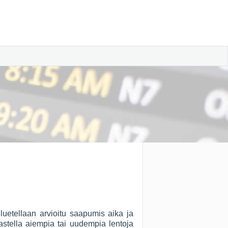
uetellaan arvioitu saapumis aika ja
kastella aiempia tai uudempia lentoja