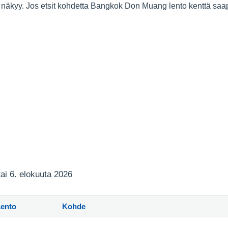
li näkyy. Jos etsit kohdetta Bangkok Don Muang lento kenttä sa
tai 6. elokuuta 2026
Lento
Kohde