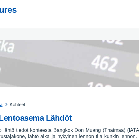
tures
a
Kohteet
Lentoasema Lähdöt
ento lähtö tiedot kohteesta Bangkok Don Muang (Thaimaa) (IATA
kustajakone, lähtö aika ja nykyinen lennon tila kunkin lenn