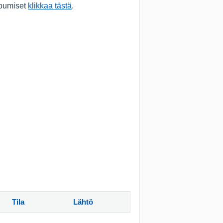
apumiset
klikkaa tästä
.
Tila
Lähtö