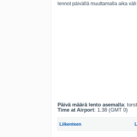
lennot päivällä muuttamalla aika vä
Päivä määrä lento asemalla
: tors
Time at Airport
: 1.38 (GMT 0)
Liikenteen