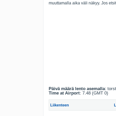
muuttamalla aika väli näkyy. Jos ets
Päivä määrä lento asemalla
: tors
Time at Airport
: 7.48 (GMT 0)
Liikenteen