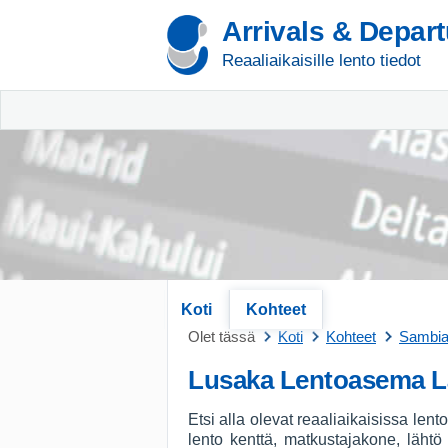
Arrivals & Depar
Reaaliaikaisille lento tiedot
Koti
Kohteet
Olet tässä
Koti
Kohteet
Sambi
Lusaka Lentoasema L
Etsi alla olevat reaaliaikaisissa le
lento kenttä, matkustajakone, läht