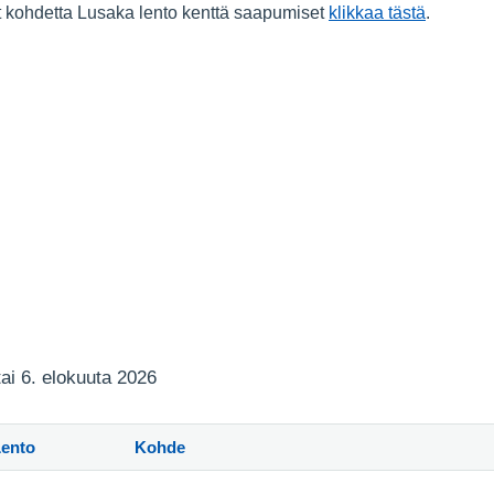
it kohdetta Lusaka lento kenttä saapumiset
klikkaa tästä
.
tai 6. elokuuta 2026
Lento
Kohde