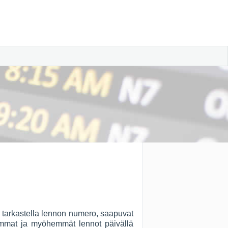
it tarkastella lennon numero, saapuvat
iemmat ja myöhemmät lennot päivällä