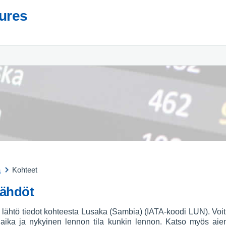
tures
a
Kohteet
ähdöt
nto lähtö tiedot kohteesta Lusaka (Sambia) (IATA-koodi LUN). Vo
ö aika ja nykyinen lennon tila kunkin lennon. Katso myös a