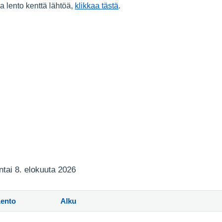
ma lento kenttä lähtöä,
klikkaa tästä
.
antai 8. elokuuta 2026
Lento
Alku