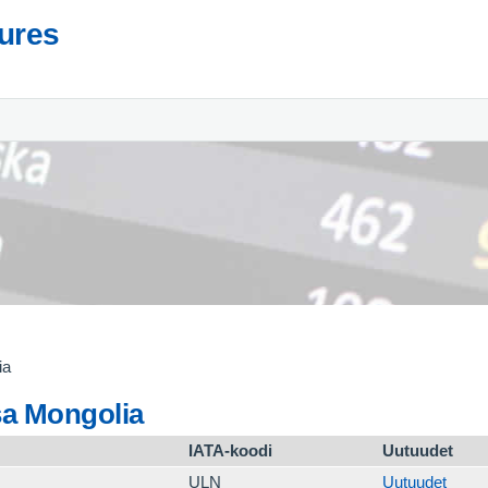
tures
ia
sa Mongolia
IATA-koodi
Uutuudet
ULN
Uutuudet