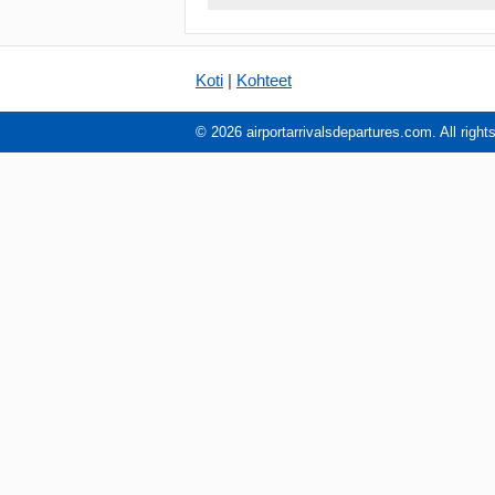
Koti
|
Kohteet
© 2026 airportarrivalsdepartures.com. All right