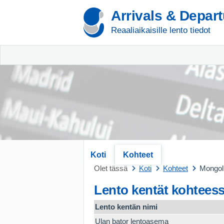
Arrivals & Depar
Reaaliaikaisille lento tiedot
Koti
Kohteet
Olet tässä
Koti
Kohteet
Mongol
Lento kentät kohtees
Lento kentän nimi
Ulan bator lentoasema