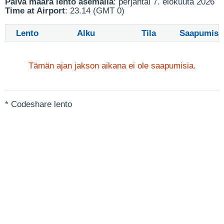
Päivä määrä lento asemalla
: perjantai 7. elokuuta 2026
Time at Airport
: 23.14 (GMT 0)
Lento
Alku
Tila
Saapumis
Tämän ajan jakson aikana ei ole saapumisia.
* Codeshare lento