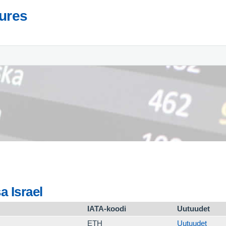
tures
a Israel
IATA-koodi
Uutuudet
ETH
Uutuudet