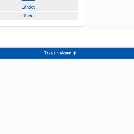
Lähdöt
Lähdöt
Takaisin alkuun