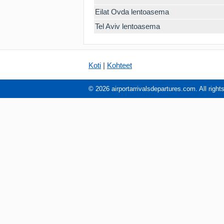
Eilat Ovda lentoasema
Tel Aviv lentoasema
Koti
|
Kohteet
© 2026 airportarrivalsdepartures.com. All right