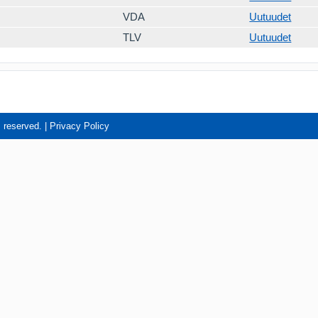
VDA
Uutuudet
TLV
Uutuudet
s reserved. |
Privacy Policy