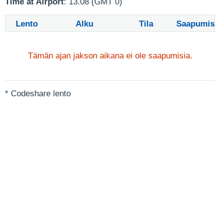
Time at Airport
: 13.08 (GMT 0)
Lento
Alku
Tila
Saapumis
Tämän ajan jakson aikana ei ole saapumisia.
* Codeshare lento