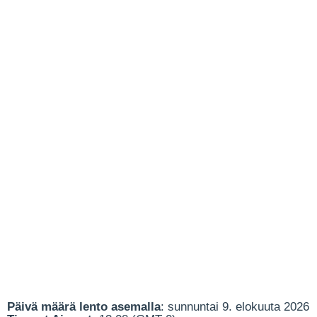
Päivä määrä lento asemalla
: sunnuntai 9. elokuuta 2026