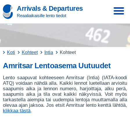
Arrivals & Departures
Reaaliaikaisille lento tiedot
Koti
Kohteet
Intia
Kohteet
Amritsar Lentoasema Uutuudet
Lento saapuvat kohteeseen Amritsar (Intia) (IATA-koodi
ATQ) voidaan nähdä alla. Kaikki lennot luetellaan arvioitu
saapumis aika ja lennon numero, harjoittaja, alku perä,
saapumis aika ja tila ovat kaikki näkyvissä. Voit myös
tarkastella aiempia tai uudempia lentoja muuttamalla alla
olevaa ajan jaksoa. Jos etsit Amritsar lento kenttä lähtöä,
klikkaa tästä
.