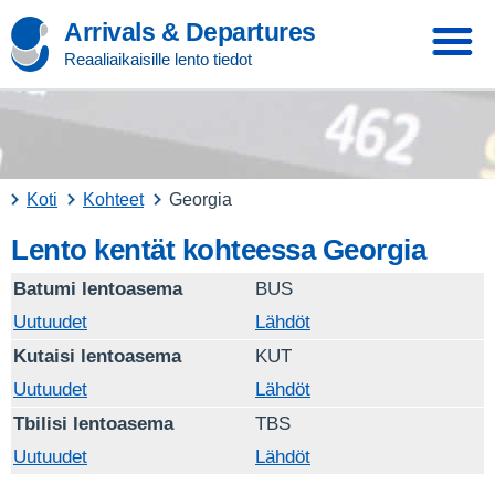
Arrivals & Departures
Reaaliaikaisille lento tiedot
Koti
Kohteet
Georgia
Lento kentät kohteessa Georgia
Batumi lentoasema
BUS
Uutuudet
Lähdöt
Kutaisi lentoasema
KUT
Uutuudet
Lähdöt
Tbilisi lentoasema
TBS
Uutuudet
Lähdöt