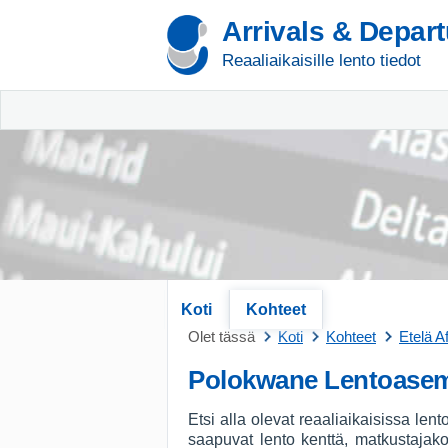
Arrivals & Depar
Reaaliaikaisille lento tiedot
Koti
Kohteet
Olet tässä
Koti
Kohteet
Etelä A
Polokwane Lentoase
Etsi alla olevat reaaliaikaisissa le
saapuvat lento kenttä, matkustajak