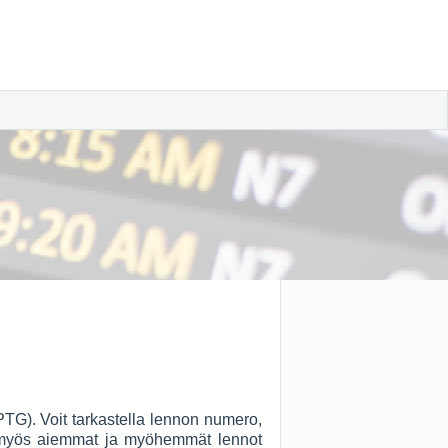
 PTG). Voit tarkastella lennon numero,
so myös aiemmat ja myöhemmät lennot