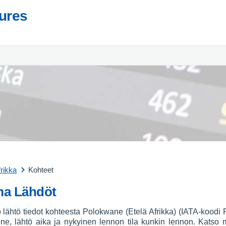
tures
frikka
Kohteet
ma Lähdöt
nto lähtö tiedot kohteesta Polokwane (Etelä Afrikka) (IATA-koodi
one, lähtö aika ja nykyinen lennon tila kunkin lennon. Kat