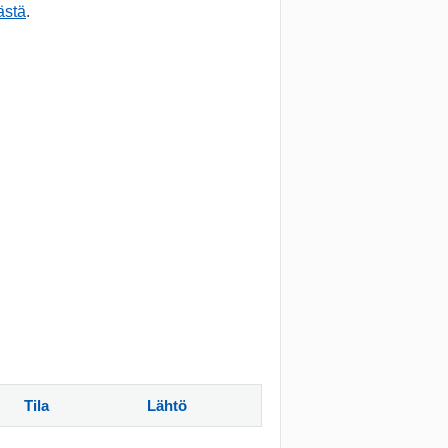
ästä
.
Tila
Lähtö