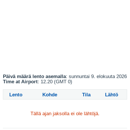
Päivä määrä lento asemalla
: sunnuntai 9. elokuuta 2026
Time at Airport
: 12.20 (GMT 0)
Lento
Kohde
Tila
Lähtö
Tällä ajan jaksolla ei ole lähtöjä.